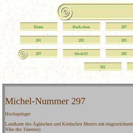
Michel-Nummer 297
Hochspringer
Landkarte des Ägäischen und Kretischen Meeres mit eingezeichnet
Nike des Taionios)