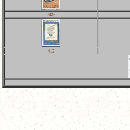
409
412