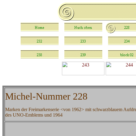
Michel-Nummer 228
Marken der Freimarkenserie <von 1962> mit schwarzblauem Aufdr
des UNO-Emblems und 1964