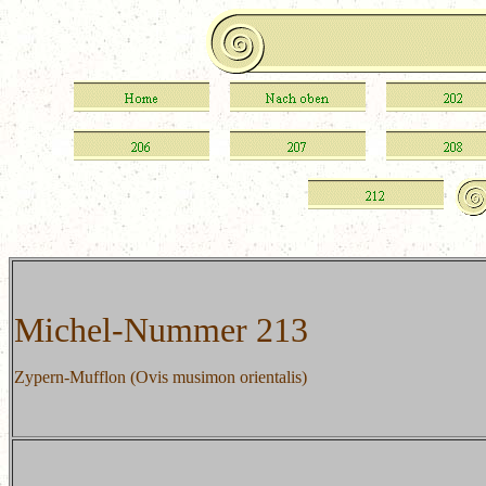
Michel-Nummer 213
Zypern-Mufflon (Ovis musimon orientalis)