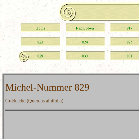
Michel-Nummer 829
Goldeiche (Quercus alnifolia)