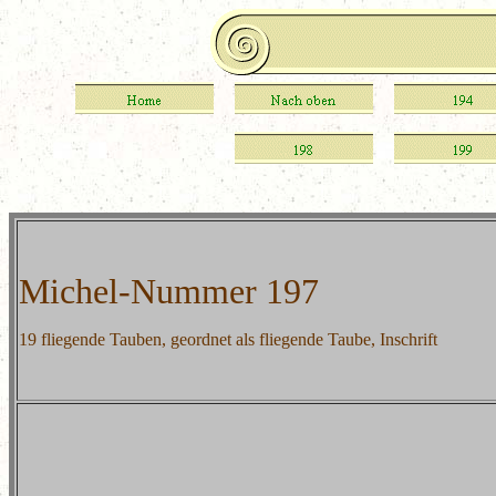
Michel-Nummer 197
19 fliegende Tauben, geordnet als fliegende Taube, Inschrift